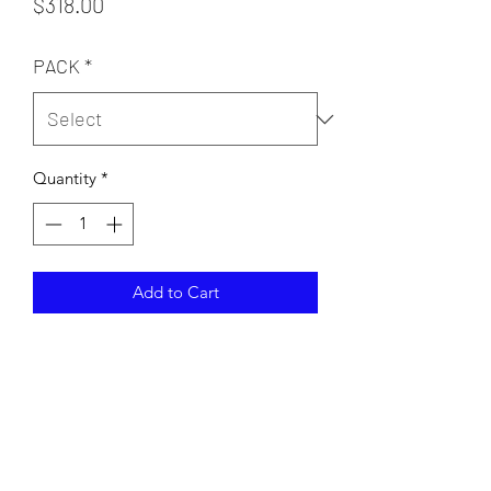
Price
$318.00
PACK
*
Quantity
*
Add to Cart
ENVIO MAYOREO