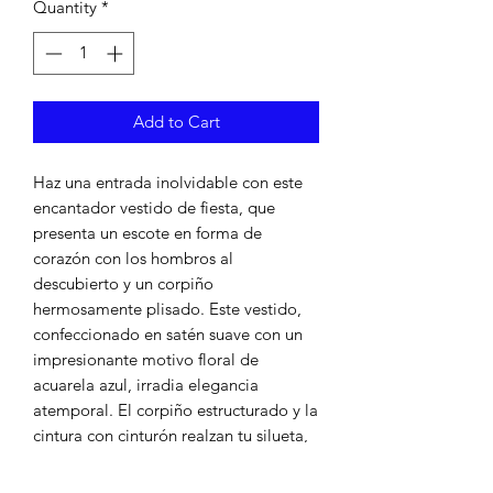
Quantity
*
Add to Cart
Haz una entrada inolvidable con este
encantador vestido de fiesta, que
presenta un escote en forma de
corazón con los hombros al
descubierto y un corpiño
hermosamente plisado. Este vestido,
confeccionado en satén suave con un
impresionante motivo floral de
acuarela azul, irradia elegancia
atemporal. El corpiño estructurado y la
cintura con cinturón realzan tu silueta,
lo que lo convierte en la opción
perfecta para eventos de gala u