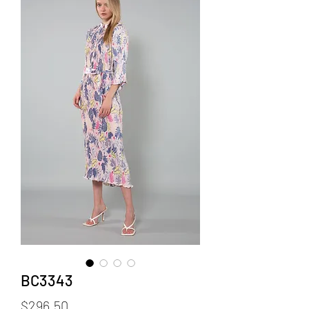
BC3343
Price
$296.50