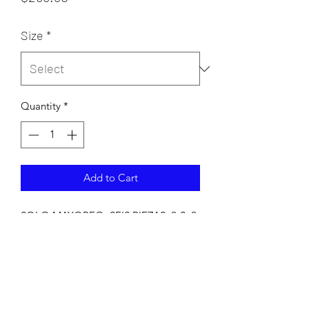
Size
*
Quantity
*
Add to Cart
SOLO MAYOREO, SEIS PIEZAS 2-S 2-
M 2-L