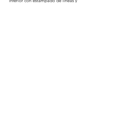
inferior con estampado de líneas y
lentejuelas.
La cola de este vestido está adornada
alrededor del dobladillo con borde
festoneado.
MD2705