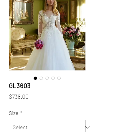
GL3603
Price
$738.00
Size
*