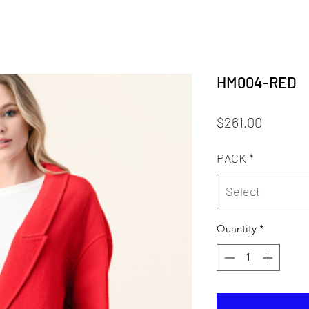
HM004-RED
Price
$261.00
PACK
*
Select
Quantity
*