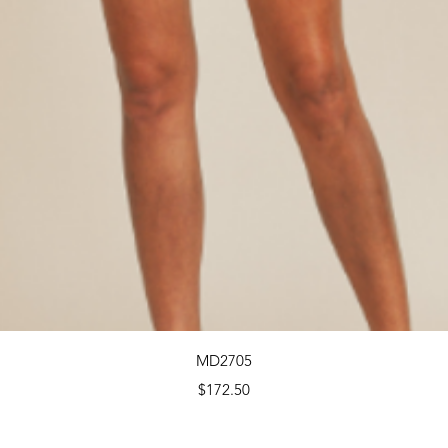
Quick View
MD2705
Price
$172.50