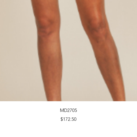
Quick View
MD2705
Price
$172.50