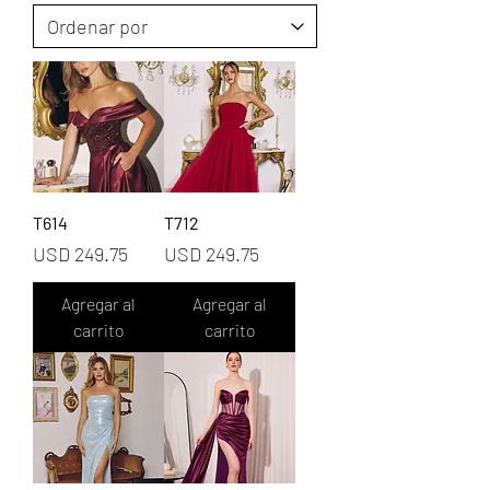
T614
T712
Precio
Precio
USD 249.75
USD 249.75
Agregar al
Agregar al
carrito
carrito