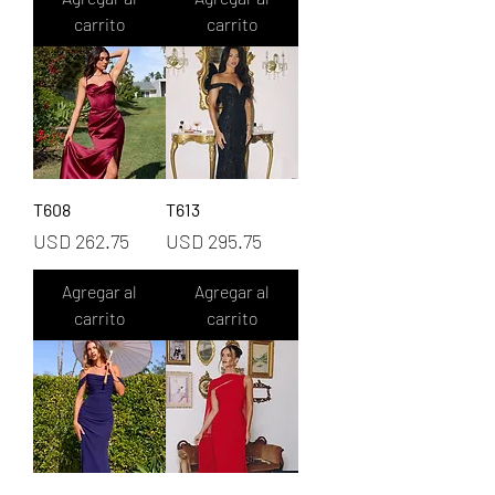
carrito
carrito
T608
T613
Precio
Precio
USD 262.75
USD 295.75
Agregar al
Agregar al
carrito
carrito