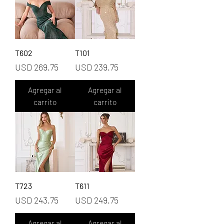
T602
T101
Precio
Precio
USD 269.75
USD 239.75
Agregar al
Agregar al
carrito
carrito
T723
T611
Precio
Precio
USD 243.75
USD 249.75
Agregar al
Agregar al