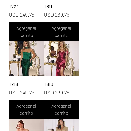
T724
T811
Precio
Precio
USD 249.75
USD 239.75
Agregar al
Agregar al
carrito
carrito
T816
T610
Precio
Precio
USD 249.75
USD 239.75
Agregar al
Agregar al
carrito
carrito