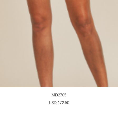
Vista rápida
MD2705
Precio
USD 172.50