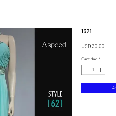
1621
Prec
USD 30.00
Cantidad
*
Ag