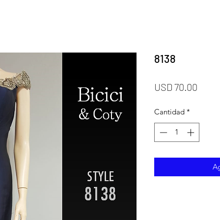
8138
Preci
USD 70.00
Cantidad
*
Ag