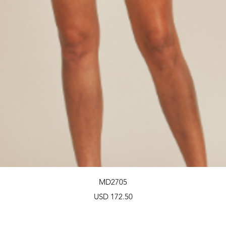
Vista rápida
MD2705
Precio
USD 172.50