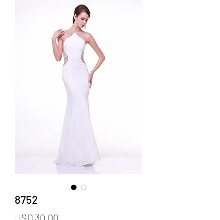
8752
Precio
USD 30.00