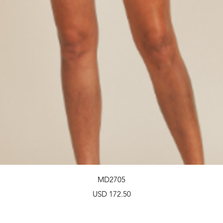
Vista rápida
MD2705
Precio
USD 172.50