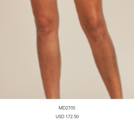
Vista rápida
MD2705
Precio
USD 172.50