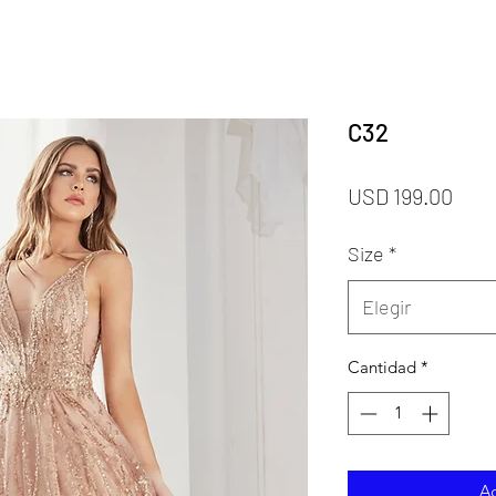
C32
Prec
USD 199.00
Size
*
Elegir
Cantidad
*
Ag