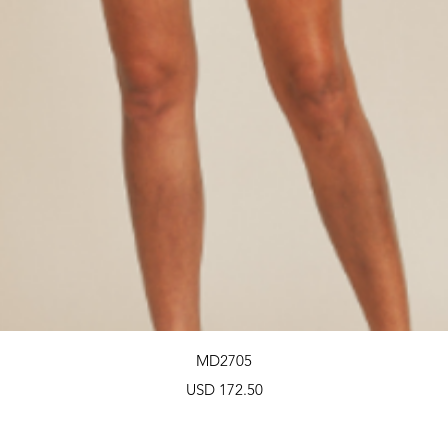
Vista rápida
MD2705
Precio
USD 172.50