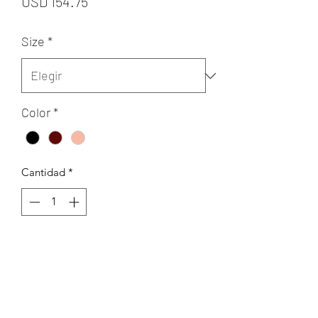
Precio
USD 154.75
Size
*
Color
*
Cantidad
*
Agregar al carrito