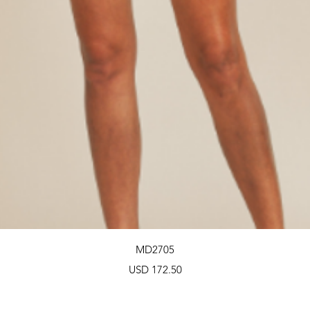
Vista rápida
MD2705
Precio
USD 172.50