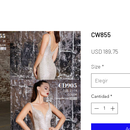
CW855
Prec
USD 189.75
Size
*
Elegir
Cantidad
*
Ag