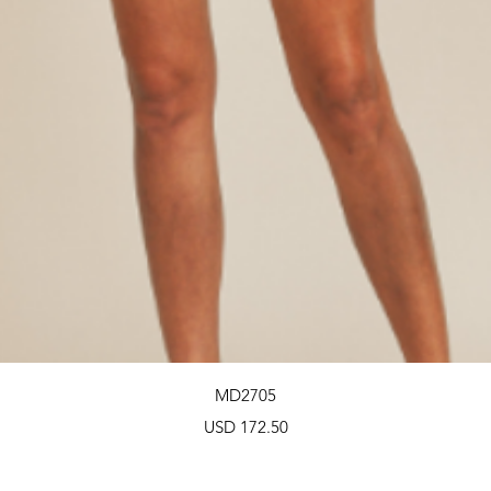
Vista rápida
MD2705
Precio
USD 172.50