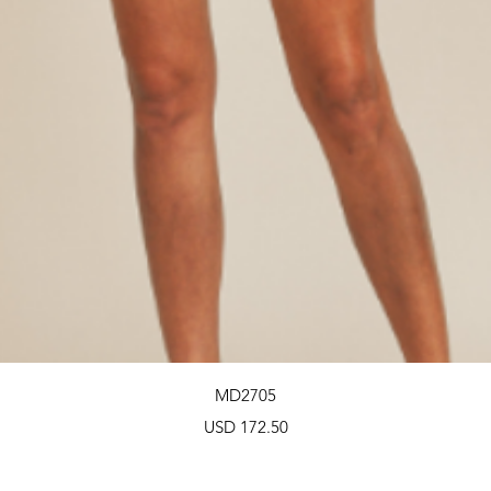
Vista rápida
MD2705
Precio
USD 172.50