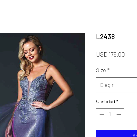
L2438
Prec
USD 179.00
Size
*
Elegir
Cantidad
*
Ag