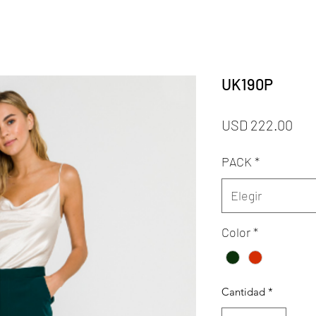
UK190P
Pre
USD 222.00
PACK
*
Elegir
Color
*
Cantidad
*