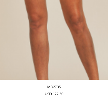
Vista rápida
MD2705
Precio
USD 172.50