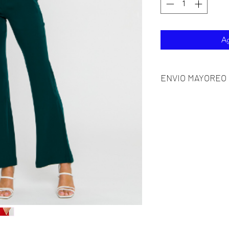
Ag
ENVIO MAYOREO
PAQUETES
6 PAQUETES
12 PAQUETES
30 PAQUETES
(Precio de envío po