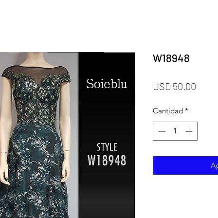
W18948
Prec
USD 50.00
Cantidad
*
Ag