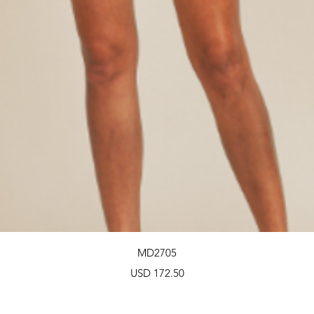
Vista rápida
MD2705
Precio
USD 172.50